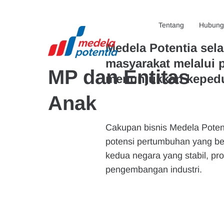
Tentang
Hubunga
Medela Potentia sel
masyarakat melalui p
MP dan Entitas
menunjukkan kepedu
Anak
Cakupan bisnis Medela Potent
potensi pertumbuhan yang be
kedua negara yang stabil, p
pengembangan industri.