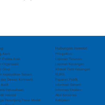
ng
Hubungan Investor
g Kami
Prospektus
 Entitas Anak
Laporan Tahunan
ur Organisasi
Laporan Keuangan
ur Grup
Ikhtisar Data Keuangan
ur Kepemilikan Saham
RUPS
i dan Dewan Komisaris
Paparan Publik
 Audit
Informasi Saham
aris Perusahaan
Informasi Dividen
dit Internal
Aksi Korporasi
ga Penunjang Pasar Modal
Kebijakan