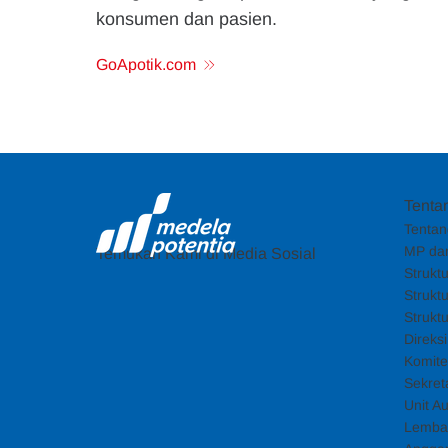
konsumen dan pasien.
GoApotik.com
Tenta
Tentan
MP dan
Temukan Kami di Media Sosial
Strukt
Strukt
Strukt
Direks
Komite
Sekret
Unit Au
Lemba