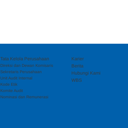
Tata Kelola Perusahaan
Karier
Direksi dan Dewan Komisaris
Berita
Sekretaris Perusahaan
Hubungi Kami
Unit Audit Internal
WBS
Kode Etik
Komite Audit
Nominasi dan Remunerasi