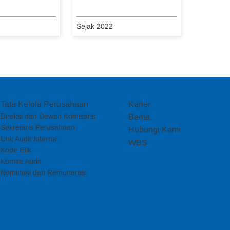
Sejak 2022
Tata Kelola Perusahaan
Karier
Direksi dan Dewan Komisaris
Berita
Sekretaris Perusahaan
Hubungi Kami
Unit Audit Internal
WBS
Kode Etik
Komite Audit
Nominasi dan Remunerasi