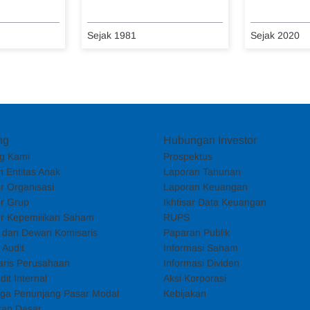
Sejak 1981
Sejak 2020
ng
Hubungan Investor
g Kami
Prospektus
 Entitas Anak
Laporan Tahunan
ur Organisasi
Laporan Keuangan
ur Grup
Ikhtisar Data Keuangan
ur Kepemilikan Saham
RUPS
i dan Dewan Komisaris
Paparan Publik
 Audit
Informasi Saham
aris Perusahaan
Informasi Dividen
dit Internal
Aksi Korporasi
ga Penunjang Pasar Modal
Kebijakan
ran Dasar