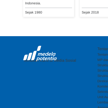
Indonesia.
Sejak 1980
Sejak 2018
Tenta
Tentan
MP dan
Temukan Kami di Media Sosial
Strukt
Strukt
Strukt
Direks
Komite
Sekret
Unit Au
Lemba
Angga