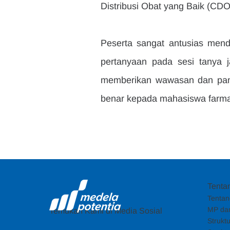
Distribusi Obat yang Baik (C
Peserta sangat antusias men
pertanyaan pada sesi tanya ja
memberikan wawasan dan panda
benar kepada mahasiswa farma
Tenta
Tentan
MP dan
Temukan Kami di Media Sosial
Strukt