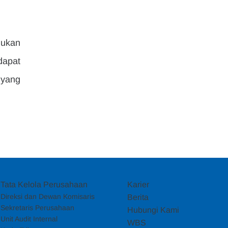
ukan 
apat 
yang 
Tata Kelola Perusahaan
Karier
Direksi dan Dewan Komisaris
Berita
Sekretaris Perusahaan
Hubungi Kami
Unit Audit Internal
WBS