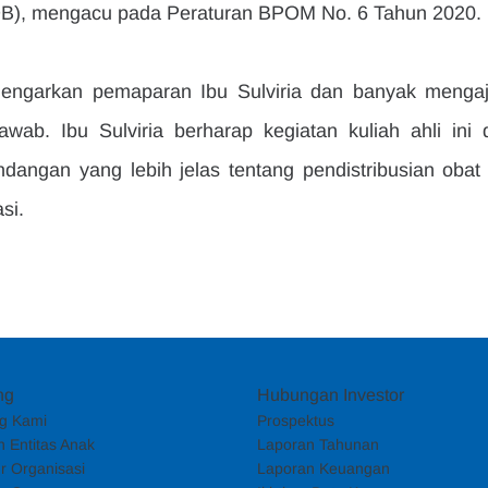
DOB), mengacu pada Peraturan BPOM No. 6 Tahun 2020.
dengarkan pemaparan Ibu Sulviria dan banyak mengaj
wab. Ibu Sulviria berharap kegiatan kuliah ahli ini d
ngan yang lebih jelas tentang pendistribusian obat 
si.
ng
Hubungan Investor
g Kami
Prospektus
 Entitas Anak
Laporan Tahunan
ur Organisasi
Laporan Keuangan