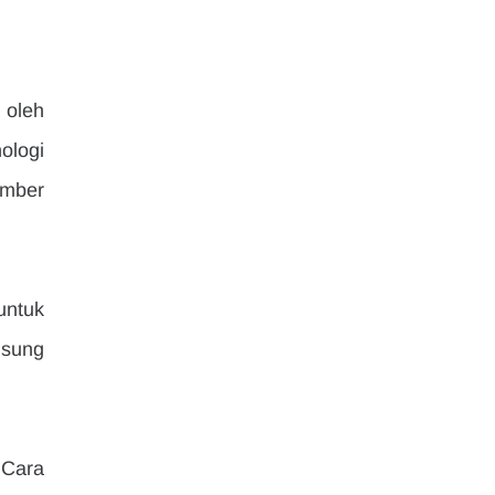
oleh 
logi 
mber 
ntuk 
sung 
Cara 