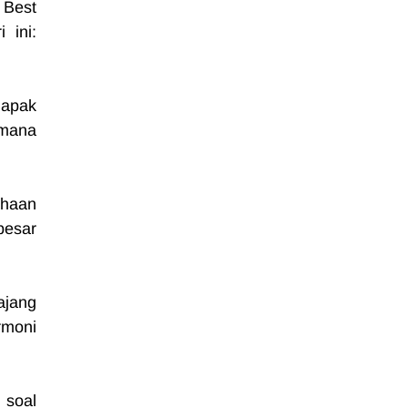
Best 
ini: 
apak 
mana 
haan 
esar 
Atas kepemimpinan tersebut, ia dianugerahi Best CEO with Distinction dalam ajang 
moni 
soal 