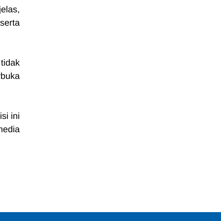
as, 
rta 
tidak 
buka 
 ini 
edia 