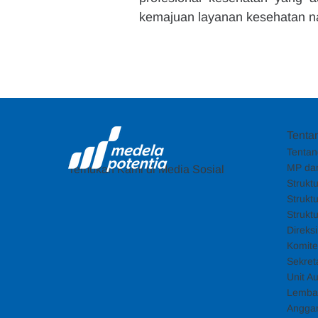
kemajuan layanan kesehatan na
Tenta
Tentan
MP dan
Temukan Kami di Media Sosial
Strukt
Strukt
Strukt
Direks
Komite
Sekret
Unit Au
Lemba
Angga