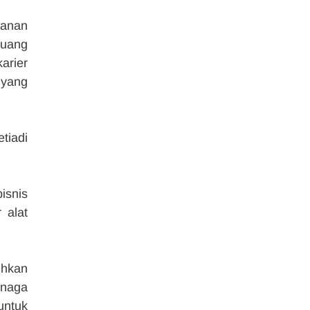
anan 
uang 
rier 
yang 
adi 
snis 
alat 
hkan 
naga 
ntuk 