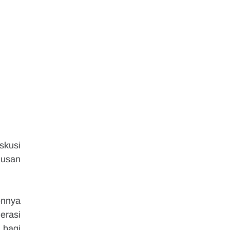
kusi 
usan 
nnya 
rasi 
bagi 