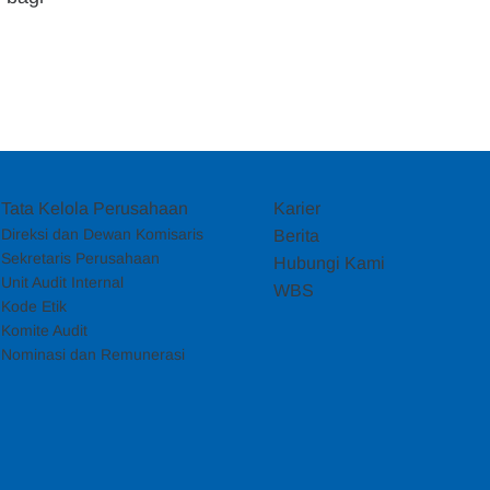
Tata Kelola Perusahaan
Karier
Direksi dan Dewan Komisaris
Berita
Sekretaris Perusahaan
Hubungi Kami
Unit Audit Internal
WBS
Kode Etik
Komite Audit
Nominasi dan Remunerasi