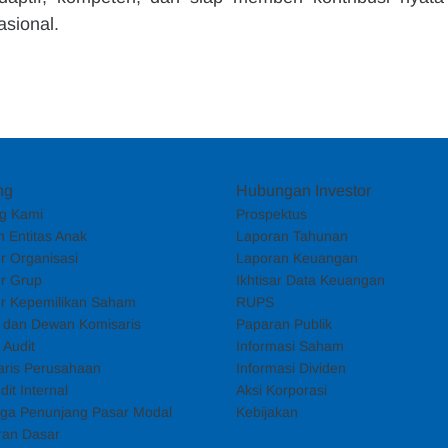
sional.
ng
Hubungan Investor
g Kami
Prospektus
 Entitas Anak
Laporan Tahunan
ur Organisasi
Laporan Keuangan
ur Grup
Ikhtisar Data Keuangan
ur Kepemilikan Saham
RUPS
i dan Dewan Komisaris
Paparan Publik
 Audit
Informasi Saham
aris Perusahaan
Informasi Dividen
dit Internal
Aksi Korporasi
ga Penunjang Pasar Modal
Kebijakan
ran Dasar