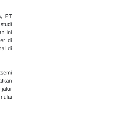
, PT 
tudi 
 ini 
r di 
l di 
semi 
tkan 
alur 
ulai 