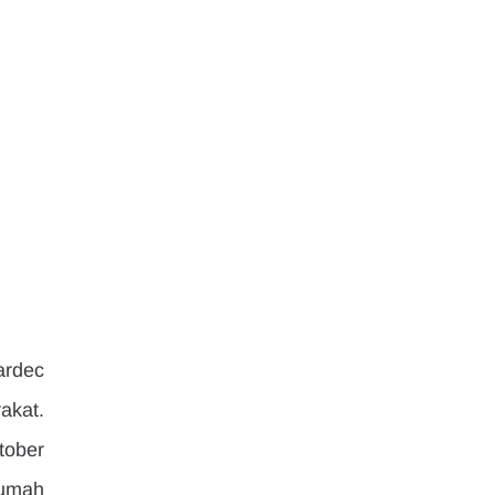
rdec 
kat. 
ober 
umah 