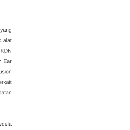
yang 
alat 
TKDN 
 Ear 
sion 
kait 
atan 
dela 