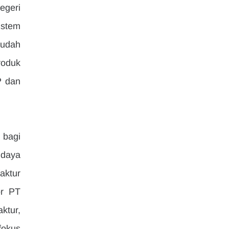
geri 
stem 
udah 
oduk 
 dan 
bagi 
daya 
ktur 
r PT 
tur, 
okus 