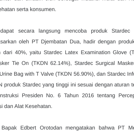
sehatan serta konsumen.
dapat secara langsung mencoba produk Stardec 
pasarkan oleh PT Djembatan Dua, hadir dengan produk 
h dari 40%, yaitu Stardec Latex Examination Glove (
sker Tie On (TKDN 62.14%), Stardec Surgical Masker
rine Bag with T Valve (TKDN 56.90%), dan Stardec Infu
produk Stardec yang tinggi ini sesuai dengan aturan ter
struksi Presiden No. 6 Tahun 2016 tentang Percep
i dan Alat Kesehatan.
, Bapak Edbert Orotodan mengatakan bahwa PT Me