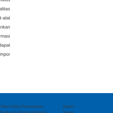
itas 
alat 
nkan 
masi 
apat 
mpor 
Tata Kelola Perusahaan
Karier
Direksi dan Dewan Komisaris
Berita