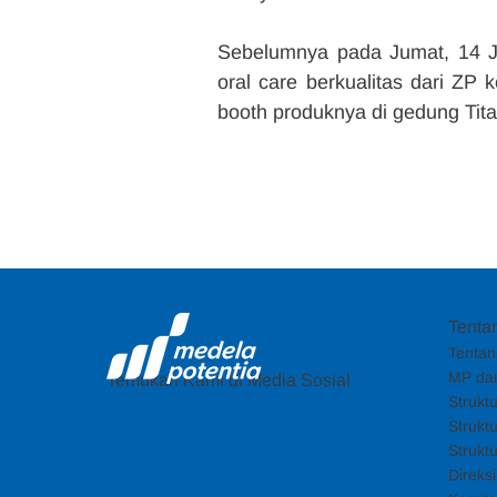
Sebelumnya pada Jumat, 14 J
oral care berkualitas dari Z
booth produknya di gedung Tita
Tenta
Tentan
MP dan
Temukan Kami di Media Sosial
Strukt
Strukt
Strukt
Direks