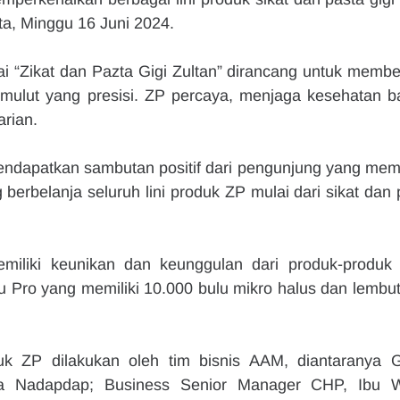
a, Minggu 16 Juni 2024.  
i “Zikat dan Pazta Gigi Zultan” dirancang untuk member
 mulut yang presisi. ZP percaya, menjaga kesehatan ba
arian.
ndapatkan sambutan positif dari pengunjung yang mema
erbelanja seluruh lini produk ZP mulai dari sikat dan p
miliki keunikan dan keunggulan dari produk-produk 
u Pro yang memiliki 10.000 bulu mikro halus dan lembut,
.
uk ZP dilakukan oleh tim bisnis AAM, diantaranya G
da Nadapdap; Business Senior Manager CHP, Ibu W