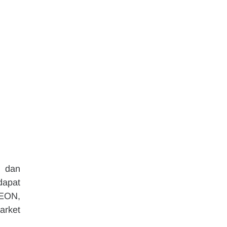
 dan 
apat 
EON, 
rket 