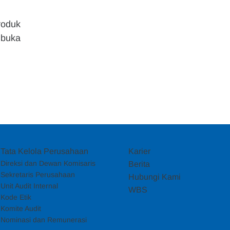
oduk 
buka 
Tata Kelola Perusahaan
Karier
Direksi dan Dewan Komisaris
Berita
Sekretaris Perusahaan
Hubungi Kami
Unit Audit Internal
WBS
Kode Etik
Komite Audit
Nominasi dan Remunerasi