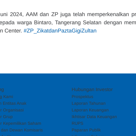
uni 2024, AAM dan ZP juga telah memperkenalkan pr
P kepada warga Bintaro, Tangerang Selatan dengan mem
n Center. 
#ZP_ZikatdanPaztaGigiZultan
ng
Hubungan Investor
g Kami
Prospektus
 Entitas Anak
Laporan Tahunan
ur Organisasi
Laporan Keuangan
ur Grup
Ikhtisar Data Keuangan
ur Kepemilikan Saham
RUPS
i dan Dewan Komisaris
Paparan Publik