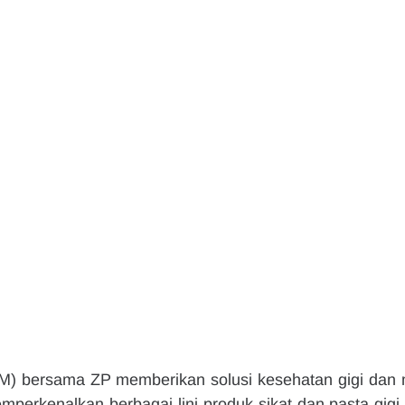
) bersama ZP memberikan solusi kesehatan gigi dan m
erkenalkan berbagai lini produk sikat dan pasta gigi 