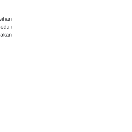
ihan 
duli 
akan 