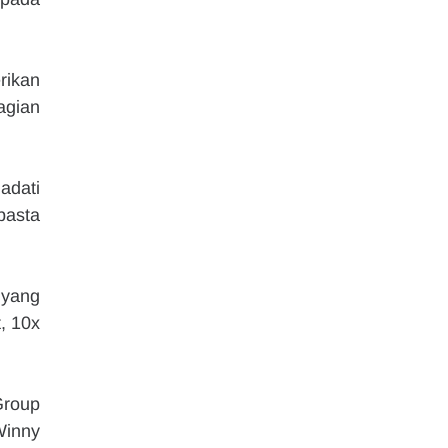
ikan 
gian 
dati 
asta 
yang 
 10x 
roup 
inny 