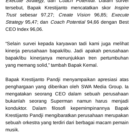
Execute Strategy
, dan 
Coach Potential
. Dalam survei 
tersebut, Bapak Krestijanto mencatatkan skor 
Inspire 
Trust
 sebesar 97,27; 
Create Vision
 96,85; 
Execute 
Strategy
 95,47; dan 
Coach Potential
 94,66 dengan Best 
CEO Index 96,06.
“Selain survei kepada karyawan tadi kami juga melihat 
kinerja perusahaan bapak/ibu. Jadi apakah perusahaan 
bapak/ibu kinerjanya menunjukkan tren pertumbuhan 
yang memang solid,” tambah Bapak Kemal.
Bapak Krestijanto Pandji menyampaikan apresiasi atas 
penghargaan yang diberikan oleh SWA Media Group. Ia 
mengatakan seorang CEO dalam sebuah perusahaan 
bukanlah seorang Superman namun harus menjadi 
konduktor. Dalam filosofi kepemimpinannya Bapak 
Krestijanto Pandji mengibaratkan perusahaan merupakan 
sebuah orkestra yang terdiri dari berbagai macam pemain 
musik.