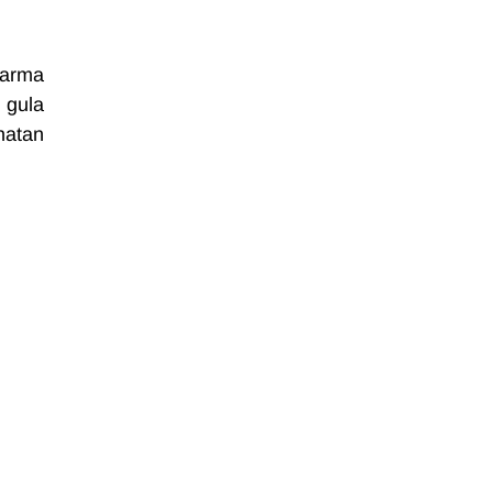
arma 
gula 
atan 