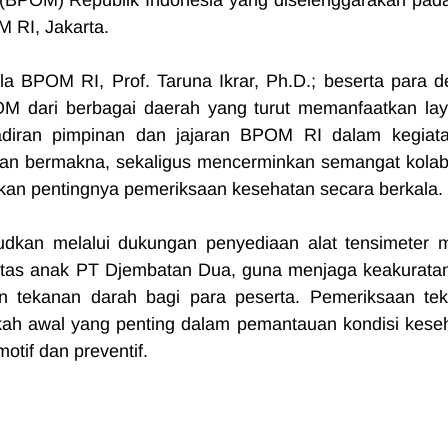
BPOM) Republik Indonesia yang diselenggarakan pad
 RI, Jakarta.
ala BPOM RI, Prof. Taruna Ikrar, Ph.D.; beserta para dep
POM dari berbagai daerah yang turut memanfaatkan lay
diran pimpinan dan jajaran BPOM RI dalam kegiatan
n bermakna, sekaligus mencerminkan semangat kolabo
an pentingnya pemeriksaan kesehatan secara berkala.
judkan melalui dukungan penyediaan alat tensimeter m
itas anak PT Djembatan Dua, guna menjaga keakuratan
aan tekanan darah bagi para peserta. Pemeriksaan tek
kah awal yang penting dalam pemantauan kondisi keseh
otif dan preventif.