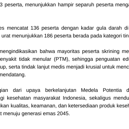
783 peserta, menunjukkan hampir separuh peserta menga
tes mencatat 136 peserta dengan kadar gula darah di 
urat menunjukkan 186 peserta berada pada kategori tin
 mengindikasikan bahwa mayoritas peserta skrining memi
 penyakit tidak menular (PTM), sehingga penguatan edu
p, serta tindak lanjut medis menjadi krusial untuk menc
 mendatang.
agian dari upaya berkelanjutan Medela Potentia d
gi kesehatan masyarakat Indonesia, sekaligus mendu
an kualitas, keamanan, dan ketersediaan produk keseh
at menuju generasi emas 2045.