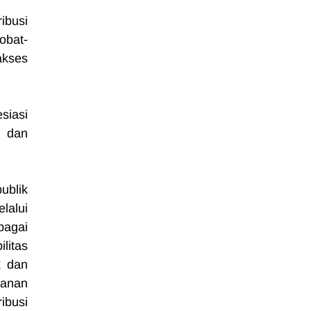
ibusi 
obat-
kses 
iasi 
 dan 
blik 
alui 
agai 
itas 
 dan 
anan 
busi 