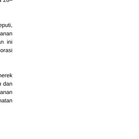
a 28–
uti, 
anan 
 ini 
rasi 
erek 
 dan 
anan 
atan 