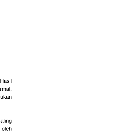
asil 
mal, 
ukan 
ling 
oleh 