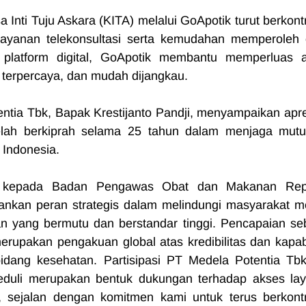
a Inti Tuju Askara (KITA) melalui GoApotik turut berkontr
ayanan telekonsultasi serta kemudahan memperoleh 
 platform digital, GoApotik membantu memperluas a
terpercaya, dan mudah dijangkau.
ntia Tbk, Bapak Krestijanto Pandji, menyampaikan apres
lah berkiprah selama 25 tahun dalam menjaga mutu
 Indonesia.
5 kepada Badan Pengawas Obat dan Makanan Repu
nkan peran strategis dalam melindungi masyarakat mel
yang bermutu dan berstandar tinggi. Pencapaian seb
rupakan pengakuan global atas kredibilitas dan kapabil
bidang kesehatan. Partisipasi PT Medela Potentia Tbk
Peduli merupakan bentuk dukungan terhadap akses lay
, sejalan dengan komitmen kami untuk terus berkontri