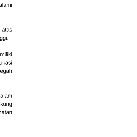
lami 
atas 
ggi.
liki 
kasi 
egah 
alam 
kung 
atan 