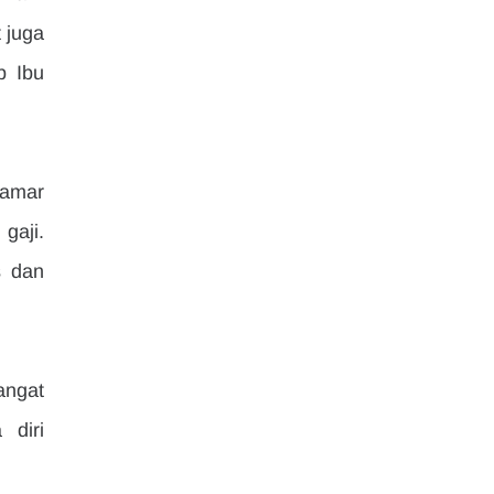
juga 
 Ibu 
amar 
aji. 
 dan 
ngat 
diri 