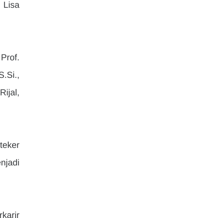
Lisa 
rof. 
.Si., 
jal, 
eker 
njadi 
arir 