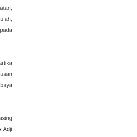
tan, 
lah, 
pada 
tika 
usan 
baya 
sing 
 Adji 