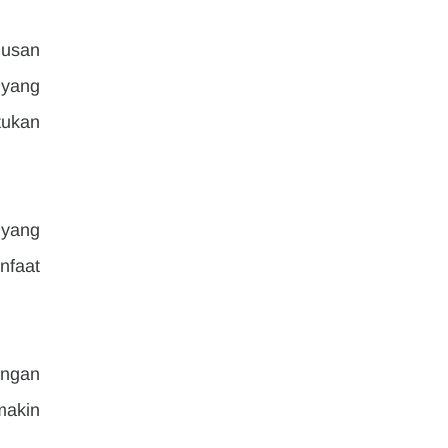
usan 
yang 
ukan 
yang 
faat 
ngan 
akin 