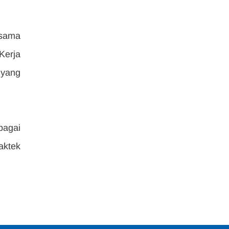
sama 
erja 
yang 
agai 
ktek 