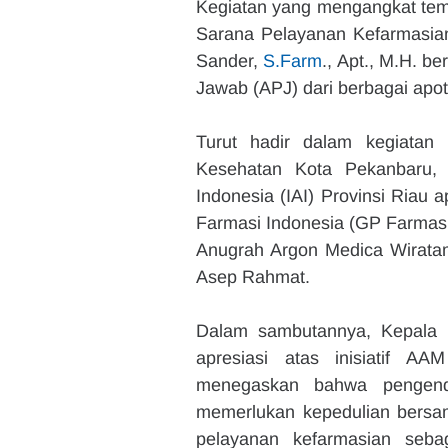
Kegiatan yang mengangkat tema
Sarana Pelayanan Kefarmasian”
Sander, 
S.Farm
., Apt., M.H. b
Jawab (APJ) dari berbagai apot
Turut hadir dalam kegiatan 
Kesehatan Kota Pekanbaru,
Indonesia (IAI) Provinsi Riau a
Farmasi Indonesia (GP Farmasi
Anugrah Argon Medica Wirata
Asep Rahmat.
Dalam sambutannya, Kepala 
apresiasi atas inisiatif AA
menegaskan bahwa pengendal
memerlukan kepedulian bersa
pelayanan kefarmasian sebag