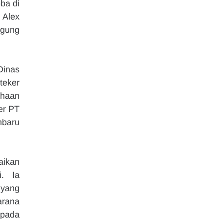
a di 
Alex 
ggung 
inas 
eker 
haan 
r PT 
baru 
ikan 
. Ia 
yang 
rana 
pada 