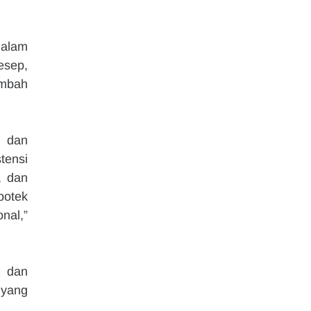
alam 
sep, 
mbah 
 dan 
ensi 
 dan 
otek 
al,” 
 dan 
yang 