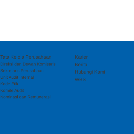
Tata Kelola Perusahaan
Karier
Direksi dan Dewan Komisaris
Berita
Sekretaris Perusahaan
Hubungi Kami
Unit Audit Internal
WBS
Kode Etik
Komite Audit
Nominasi dan Remunerasi