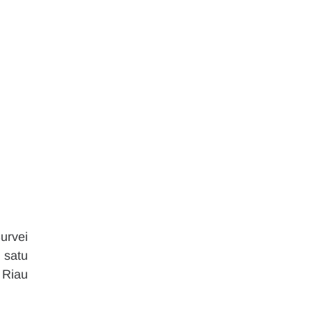
rvei 
satu 
Riau 