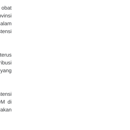
obat 
vinsi 
alam 
ensi 
erus 
busi 
yang 
ensi 
M di 
akan 