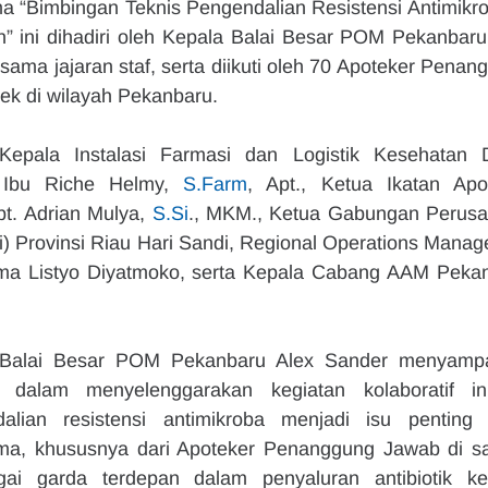
 “Bimbingan Teknis Pengendalian Resistensi Antimikrob
 ini dihadiri oleh Kepala Balai Besar POM Pekanbaru 
ersama jajaran staf, serta diikuti oleh 70 Apoteker Penan
ek di wilayah Pekanbaru.
Kepala Instalasi Farmasi dan Logistik Kesehatan D
 Ibu Riche Helmy, 
S.Farm
, Apt., Ketua Ikatan Apot
pt. Adrian Mulya, 
S.Si
., MKM., Ketua Gabungan Perusa
) Provinsi Riau Hari Sandi, Regional Operations Manage
ma Listyo Diyatmoko, serta Kepala Cabang AAM Pekan
Balai Besar POM Pekanbaru Alex Sander menyampa
M dalam menyelenggarakan kegiatan kolaboratif ini
ian resistensi antimikroba menjadi isu penting 
ma, khususnya dari Apoteker Penanggung Jawab di sa
ai garda terdepan dalam penyaluran antibiotik ke