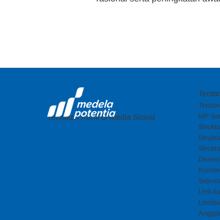
Tenta
Tentan
MP dan
Temukan Kami di Media Sosial
Strukt
Strukt
Strukt
Direks
Komite
Sekret
Unit Au
Lemba
Angga