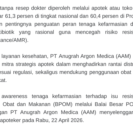
k tanpa resep dokter diperoleh melalui apotek atau toko 
r 61,3 persen di tingkat nasional dan 60,4 persen di Pro
n pentingnya penguatan peran tenaga kefarmasian d
biotik yang rasional guna mencegah risiko resist
stance/AMR).
m layanan kesehatan, PT Anugrah Argon Medica (AAM) t
itra strategis apotek dalam menghadirkan rantai distri
esuai regulasi, sekaligus mendukung penggunaan obat 
at.
wareness tenaga kefarmasian terhadap isu resist
s Obat dan Makanan (BPOM) melalui Balai Besar PO
ngan PT Anugrah Argon Medica (AAM) menyelenggar
 apoteker pada Rabu, 22 April 2026.