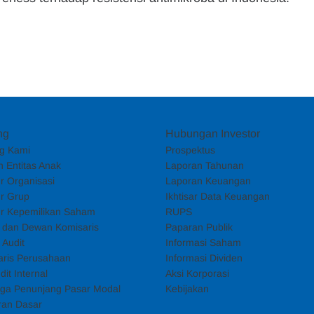
ng
Hubungan Investor
g Kami
Prospektus
 Entitas Anak
Laporan Tahunan
ur Organisasi
Laporan Keuangan
ur Grup
Ikhtisar Data Keuangan
ur Kepemilikan Saham
RUPS
i dan Dewan Komisaris
Paparan Publik
 Audit
Informasi Saham
aris Perusahaan
Informasi Dividen
dit Internal
Aksi Korporasi
ga Penunjang Pasar Modal
Kebijakan
ran Dasar