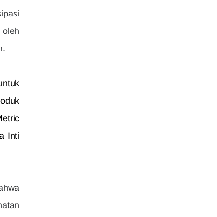
pasi 
oleh 
r.
ntuk 
oduk 
tric 
Inti 
ahwa 
atan 