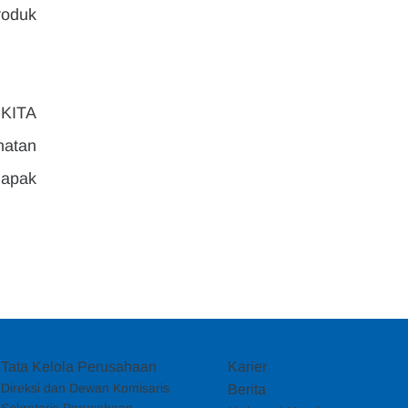
oduk 
KITA 
atan 
apak 
Tata Kelola Perusahaan
Karier
Direksi dan Dewan Komisaris
Berita