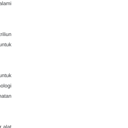
lami 
liun 
ntuk 
ntuk 
logi 
atan 
alat 