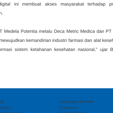
igital ini membuat akses masyarakat terhadap pr
h.
PT Medela Potentia melalu Deca Metric Medica dan PT 
ewujudkan kemandirian industri farmasi dan alat keseh
ormasi sistem ketahanan kesehatan nasional,” ujar B
ng
Hubungan Investor
g Kami
Prospektus