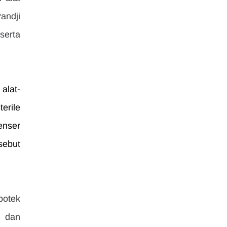
ndji 
erta 
alat-
rile 
nser 
ebut 
otek 
 dan 